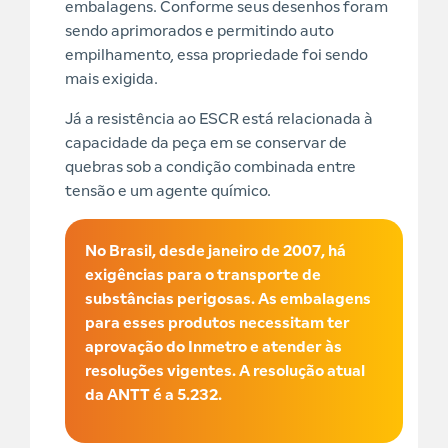
embalagens. Conforme seus desenhos foram
sendo aprimorados e permitindo auto
empilhamento, essa propriedade foi sendo
mais exigida.
Já a resistência ao ESCR está relacionada à
capacidade da peça em se conservar de
quebras sob a condição combinada entre
tensão e um agente químico.
No Brasil, desde janeiro de 2007, há
exigências para o transporte de
substâncias perigosas. As embalagens
para esses produtos necessitam ter
aprovação do Inmetro e atender às
resoluções vigentes. A resolução atual
da ANTT é a 5.232.