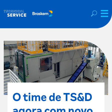
O time de TS&D
agora com novo