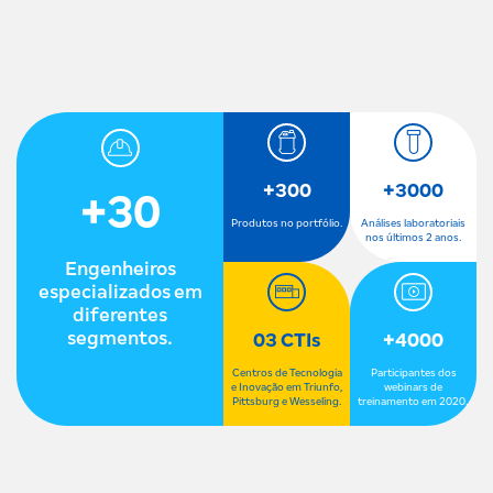
+300
+3000
+30
Produtos no portfólio.
Análises laboratoriais
nos últimos 2 anos.
Engenheiros
especializados em
diferentes
segmentos.
03 CTIs
+4000
Centros de Tecnologia
Participantes dos
e Inovação em Triunfo,
webinars de
Pittsburg e Wesseling.
treinamento em 2020.