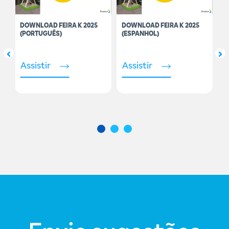
N
DOWNLOAD FEIRA K 2025
DOWNLOAD FEIRA K 2025
B
(PORTUGUÊS)
(ESPANHOL)
P
Assistir
Assistir
A