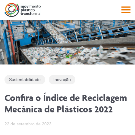
Facebook
Instagram
Youtube
Linkedin
Pesquisa
PES
Abrir a 
Abri
Sustentabilidade
Inovação
Confira o Índice de Reciclagem
Mecânica de Plásticos 2022
22 de setembro de 2023