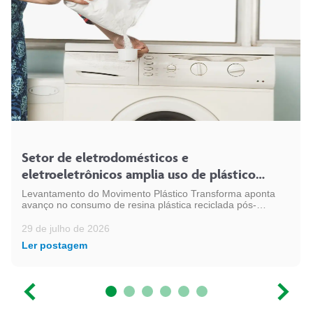
Setor de eletrodomésticos e
eletroeletrônicos amplia uso de plástico
reciclado e chega a 54 mil toneladas
Levantamento do Movimento Plástico Transforma aponta
avanço no consumo de resina plástica reciclada pós-
consumo (PCR) pelo setor, em linha com a expansão da
indústria eletroeletrônica no país
29 de julho de 2026
Ler postagem