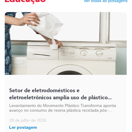
Ver todas as postagens
Setor de eletrodomésticos e
eletroeletrônicos amplia uso de plástico
reciclado e chega a 54 mil toneladas
Levantamento do Movimento Plástico Transforma aponta
avanço no consumo de resina plástica reciclada pós-
consumo (PCR) pelo setor, em linha com a expansão da
indústria eletroeletrônica no país
29 de julho de 2026
Ler postagem