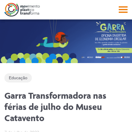
Facebook
Instagram
Youtube
Linkedin
Pesquisa
PES
Abrir a 
Abri
Educação
Garra Transformadora nas
férias de julho do Museu
Catavento