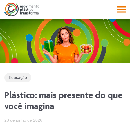
Facebook
Instagram
Youtube
Linkedin
Pesquisa
PES
Abrir a 
Abri
Educação
Plástico: mais presente do que
você imagina
23 de junho de 2026