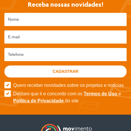
Receba nossas novidades!
Nome
E-mail
Telefone
CADASTRAR
Quero receber novidades sobre os projetos e notícias
Declaro que li e concordo com os
Termos de Uso
e
Política de Privacidade
do site