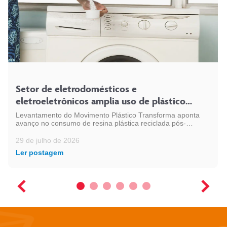
Setor de eletrodomésticos e
eletroeletrônicos amplia uso de plástico
reciclado e chega a 54 mil toneladas
Levantamento do Movimento Plástico Transforma aponta
avanço no consumo de resina plástica reciclada pós-
consumo (PCR) pelo setor, em linha com a expansão da
indústria eletroeletrônica no país
29 de julho de 2026
Ler postagem