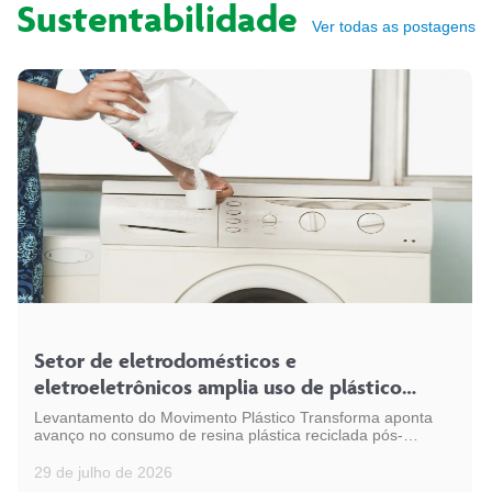
Sustentabilidade
Ver todas as postagens
Setor de eletrodomésticos e
eletroeletrônicos amplia uso de plástico
reciclado e chega a 54 mil toneladas
Levantamento do Movimento Plástico Transforma aponta
avanço no consumo de resina plástica reciclada pós-
consumo (PCR) pelo setor, em linha com a expansão da
indústria eletroeletrônica no país
29 de julho de 2026