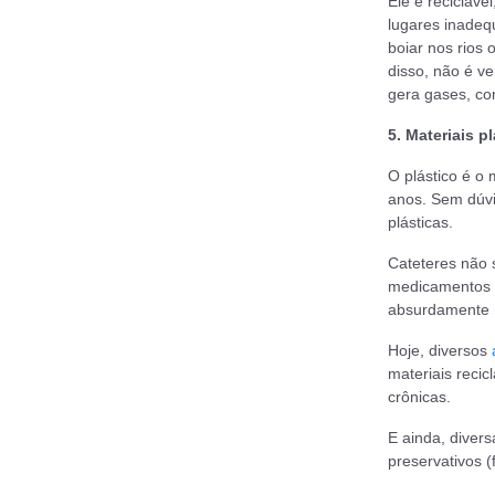
Ele é recicláv
lugares inadeq
boiar nos rios
disso, não é v
gera gases, co
5. Materiais 
O plástico é o 
anos. Sem dúvi
plásticas.
Cateteres não 
medicamentos e
absurdamente 
Hoje, diversos
materiais reci
crônicas.
E ainda, diver
preservativos 