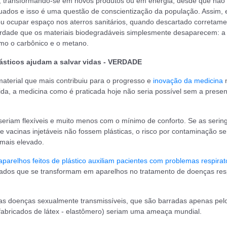
el, transformando-se em novos produtos ou em energia, desde que não
uados e isso é uma questão de conscientização da população. Assim, e
 ou ocupar espaço nos aterros sanitários, quando descartado corretame
erdade que os materiais biodegradáveis simplesmente desaparecem: 
mo o carbônico e o metano.
plásticos ajudam a salvar vidas - VERDADE
material que mais contribuiu para o progresso e
inovação da medicina
da, a medicina como é praticada hoje não seria possível sem a prese
seriam flexíveis e muito menos com o mínimo de conforto. Se as serin
 vacinas injetáveis não fossem plásticas, o risco por contaminação se
mais elevado.
aparelhos feitos de plástico auxiliam pacientes com problemas respirat
clados que se transformam em aparelhos no tratamento de doenças resp
sas doenças sexualmente transmissíveis, que são barradas apenas pel
(fabricados de látex - elastômero) seriam uma ameaça mundial.