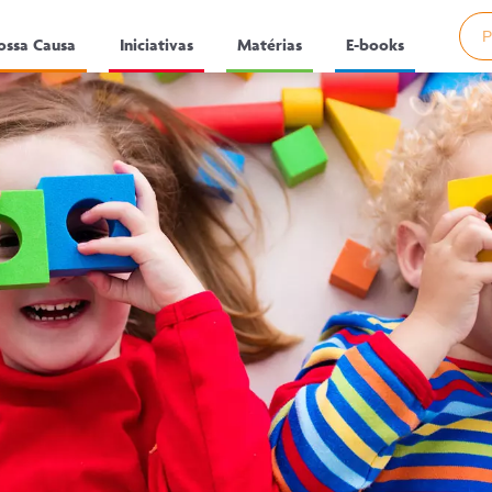
Pesq
ossa Causa
Iniciativas
Matérias
E-books