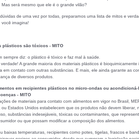
 Mas será mesmo que ele é o grande vilão?
s dúvidas de uma vez por todas, preparamos uma lista de mitos e verd
 você imagina!
s plásticos são tóxicos - MITO
sempre diz: o plástico é tóxico e faz mal à saúde.
verdade! A grande maioria dos materiais plásticos é bioquimicamente i
ra em contato com outras substâncias. E mais, ele ainda garante as co
rança de diversos produtos.
imentos em recipientes plásticos no micro-ondas ou acondicioná-l
doenças - MITO
lações de materiais para contato com alimentos em vigor no Brasil, 
 ou Estados Unidos estabelecem que os produtos não devem liberar, 
uso, substâncias indesejáveis, tóxicas ou contaminantes, que represen
sumidor ou que possam modificar a composição dos alimentos.
u baixas temperaturas, recipientes como potes, tigelas, frascos e ban
isquer perigos ao consumidor, desde que cumpram a legislação nacio