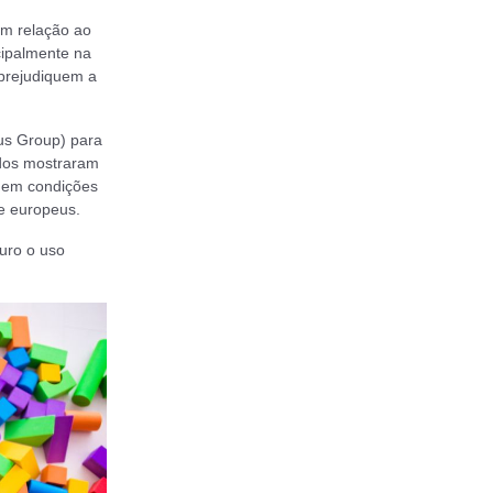
em relação ao
cipalmente na
 prejudiquem a
us Group) para
ados mostraram
o em condições
de europeus.
guro o uso