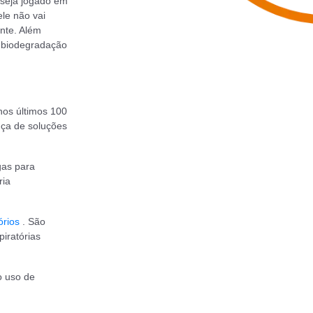
 seja jogado em
le não vai
nte. Além
a biodegradação
nos últimos 100
nça de soluções
gas para
ria
órios
. São
iratórias
o uso de