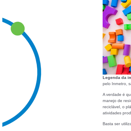
Legenda da 
pelo Inmetro, s
A verdade é que
manejo de resí
reciclável, o p
atividades prod
Basta ser util