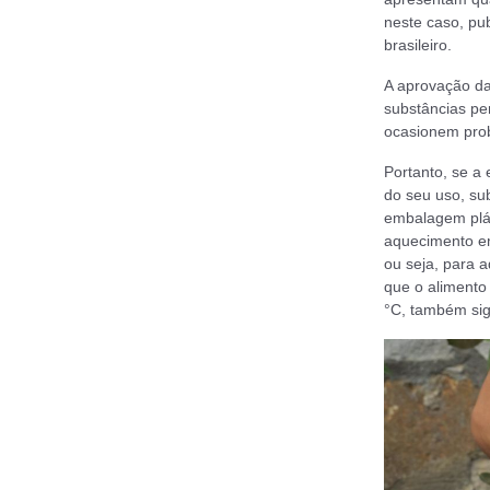
neste caso, pub
brasileiro.
A aprovação da
substâncias pe
ocasionem pro
Portanto, se a
do seu uso, su
embalagem plás
aquecimento em
ou seja, para 
que o alimento
°C, também sig