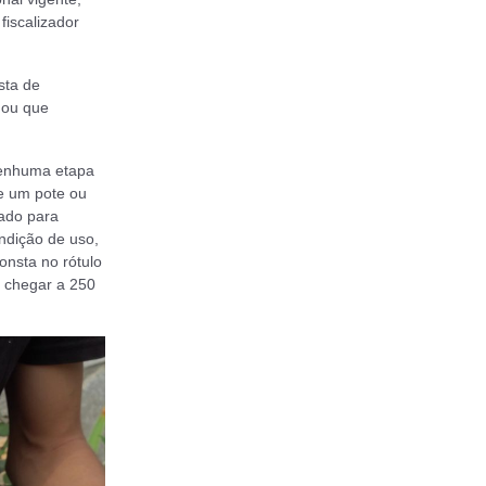
fiscalizador
sta de
 ou que
nenhuma etapa
Se um pote ou
zado para
ondição de uso,
nsta no rótulo
 chegar a 250