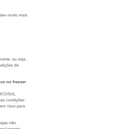
ades muito mais
nerte, ou seja,
ndições de
os no freezer
MERCOSUL,
nas condições
tem risco para
dejas não
nal vigente,