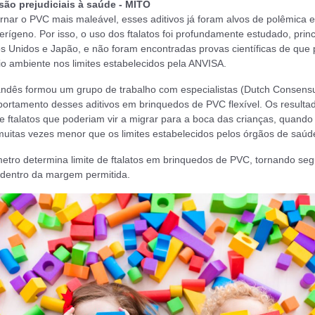
 são prejudiciais à saúde - MITO
rnar o PVC mais maleável, esses aditivos já foram alvos de polêmica 
erígeno. Por isso, o uso dos ftalatos foi profundamente estudado, prin
s Unidos e Japão, e não foram encontradas provas científicas de que
o ambiente nos limites estabelecidos pela ANVISA.
ndês formou um grupo de trabalho com especialistas (Dutch Consens
portamento desses aditivos em brinquedos de PVC flexível. Os result
de ftalatos que poderiam vir a migrar para a boca das crianças, quand
 muitas vezes menor que os limites estabelecidos pelos órgãos de saú
nmetro determina limite de ftalatos em brinquedos de PVC, tornando se
 dentro da margem permitida.