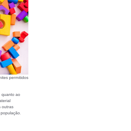
mites permitidos
o quanto ao
terial
s outras
a população.