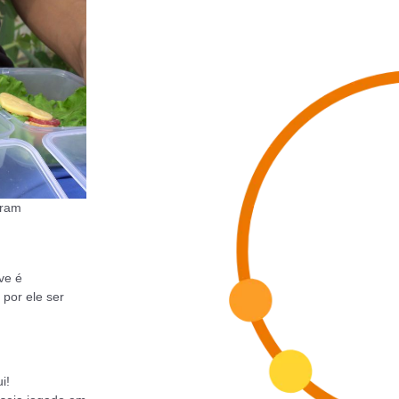
eram
ve é
 por ele ser
i!