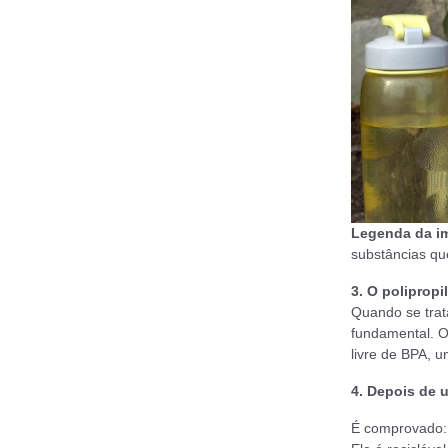
Legenda da 
substâncias qu
3. O poliprop
Quando se trata
fundamental. O 
livre de BPA, 
4. Depois de 
É comprovado: o