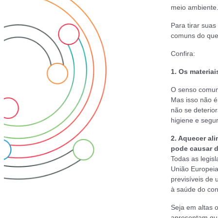
meio ambiente.
Para tirar sua
comuns do que
Confira:
1. Os materiai
O senso comum 
Mas isso não é 
não se deterio
higiene e segu
2. Aquecer al
pode causar 
Todas as legis
União Europeia
previsíveis de 
à saúde do con
Seja em altas o
apresentam qua