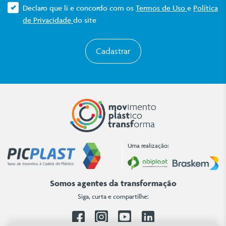
Declaro que li e concordo com os
Termos de Uso
e
Política
de Privacidade
do site
Cadastrar
Uma realização:
Somos agentes da transformação
Siga, curta e compartilhe:
Facebook
Instagram
Youtube
Linkedin