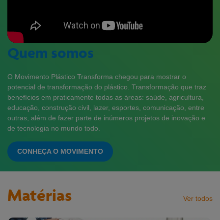
Quem somos
O Movimento Plástico Transforma chegou para mostrar o
potencial de transformação do plástico. Transformação que traz
benefícios em praticamente todas as áreas: saúde, agricultura,
educação, construção civil, lazer, esportes, comunicação, entre
outras, além de fazer parte de inúmeros projetos de inovação e
de tecnologia no mundo todo.
CONHEÇA O MOVIMENTO
Matérias
Ver todos