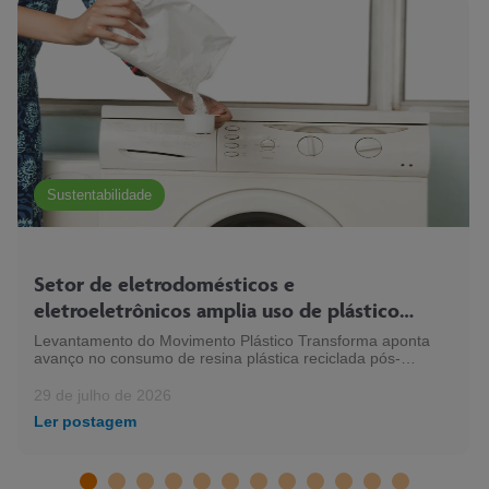
Sustentabilidade
Setor de eletrodomésticos e
eletroeletrônicos amplia uso de plástico
reciclado e chega a 54 mil toneladas
Levantamento do Movimento Plástico Transforma aponta
avanço no consumo de resina plástica reciclada pós-
consumo (PCR) pelo setor, em linha com a expansão da
indústria eletroeletrônica no país
29 de julho de 2026
Ler postagem