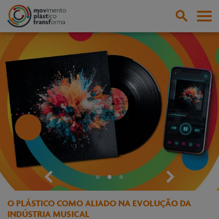
Facebook
Instagram
Youtube
Linkedin
Pesquisa
PES
Abri
ABRIR
O PLÁSTICO COMO ALIADO NA EVOLUÇÃO DA
INDÚSTRIA MUSICAL