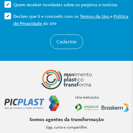
Quero receber novidades sobre os projetos e notícias
Declaro que li e concordo com os
Termos de Uso
e
Política
de Privacidade
do site
Cadastrar
Uma realização:
Somos agentes da transformação
Siga, curta e compartilhe: