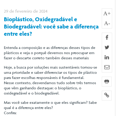
29 de fevereiro de 2024
A+
Bioplástico, Oxidegradável e
A-
Biodegradável: você sabe a diferença
entre eles?
fa
twi
Entenda a composição e as diferenças desses tipos de
plásticos e veja o porquê devemos nos preocupar em
lin
fazer o descarte correto também desses materiais
e-m
Hoje, a busca por soluções mais sustentáveis tornou-se
uma prioridade e saber diferenciar os tipos de plástico
para fazer escolhas responsáveis é fundamental.
imp
Nesse contexto, desvendamos tudo sobre três termos
que vêm ganhando destaque: o bioplástico, o
oxidegradável e o biodegradável.
lin
Mas você sabe exatamente o que eles significam? Sabe
qual é a diferença entre eles?
Confira: