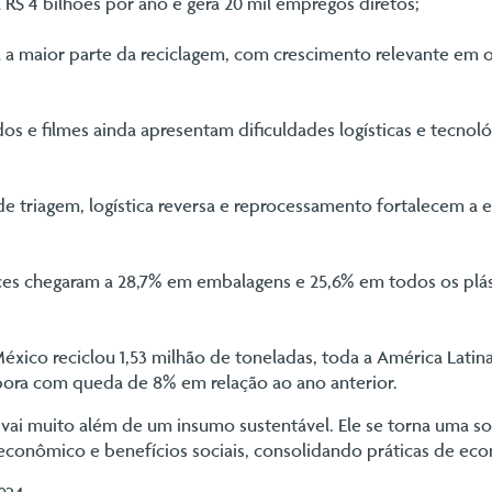
$ 4 bilhões por ano e gera 20 mil empregos diretos;
a a maior parte da reciclagem, com crescimento relevante em 
dos e filmes ainda apresentam dificuldades logísticas e tecnol
 de triagem, logística reversa e reprocessamento fortalecem a
ices chegaram a 28,7% em embalagens e 25,6% em todos os plá
éxico reciclou 1,53 milhão de toneladas, toda a América Latin
mbora com queda de 8% em relação ao ano anterior.
vai muito além de um insumo sustentável. Ele se torna uma sol
conômico e benefícios sociais, consolidando práticas de econ