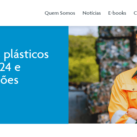
Quem Somos
Notícias
E-books
C
s plásticos
24 e
hões