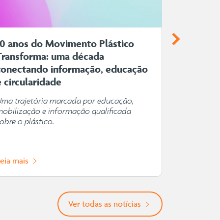
10 anos do Movimento Plástico
Plástico
Transforma: uma década
você ima
conectando informação, educação
Do cuidado
e circularidade
alimentos, 
que acomp
Uma trajetória marcada por educação,
de pessoas
mobilização e informação qualificada
obre o plástico.
Leia mais
Leia mais
Ver todas as notícias