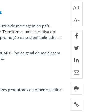
A+
s
A-
tria de reciclagem no país,
 Transforma, uma iniciativa do
facebook
a promoção da sustentabilidade, na
twitter
2024 .O índice geral de reciclagem
4%.
linkedin
e-mail
imprimir
ores produtores da América Latina;
link