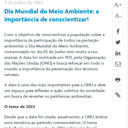
5 de junho de 2022
A+
Dia Mundial do Meio Ambiente: a
A-
importância de conscientizar!
fa
Com o objetivo de conscientizar a população sobre a
importância da participação de todos na proteção
twi
ambiental, o Dia Mundial do Meio Ambiente,
comemorado no dia 05 de Junho tem muito a nos
lin
ensinar. A data foi instituída em 1972, pela Organização
das Nações Unidas (ONU) e busca reforçar em todo o
e-m
mundo a importância da preservação dos recursos
naturais.
imp
A data é uma das mais importantes para a ONU e abre
um espaço para reflexão e ação coletiva da sociedade,
lin
em busca de reverter os problemas ambientais.
O tema de 2022
Desde que a data foi criada, anualmente, a ONU atribui
uma temática ao período comemorativo. O tema