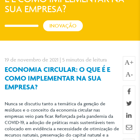
SUA EMPRESA?
INOVAÇÃO
19 de novembro de 2021 | 5 minutos de leitura
A+
ECONOMIA CIRCULAR: O QUE É E
A-
COMO IMPLEMENTAR NA SUA
EMPRESA?
fa
twi
Nunca se discutiu tanto a temática da geração de
resíduos e o conceito da economia circular nas
lin
empresas veio para ficar. Reforçada pela pandemia da
COVID-19, a adoção de práticas mais sustentáveis tem
e-m
colocado em evidência a necessidade de otimização de
recursos naturais, preservação do capital natural e a