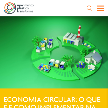
Abri
Abrir a P
Pesquisa
Pesqu
ECONOMIA CIRCULAR: O QUE
É E COMO IMPLEMENTAR NA