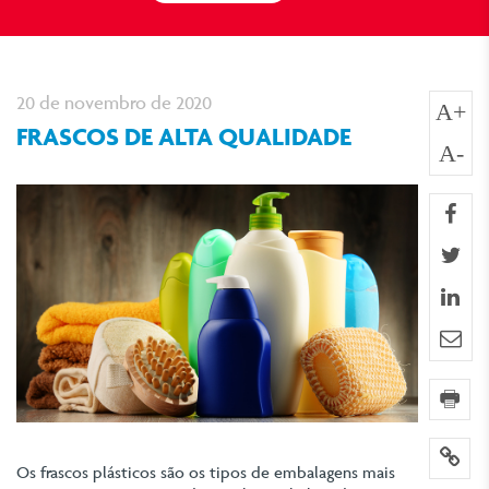
20 de novembro de 2020
A+
FRASCOS DE ALTA QUALIDADE
A-
fa
twi
lin
e-m
imp
lin
Os frascos plásticos são os tipos de embalagens mais