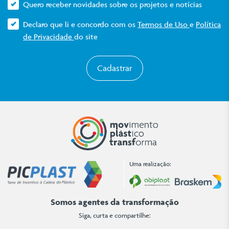
Quero receber novidades sobre os projetos e notícias
Declaro que li e concordo com os
Termos de Uso
e
Política
de Privacidade
do site
Cadastrar
Uma realização:
Somos agentes da transformação
Siga, curta e compartilhe: