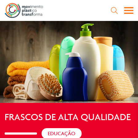
Abri
Abrir a P
Pesquisa
Pesqu
FRASCOS DE ALTA QUALIDADE
EDUCAÇÃO