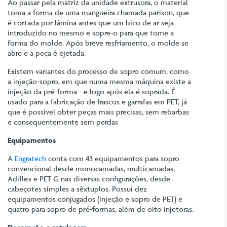
Ao passar pela matriz da unidade extrusora, o material
toma a forma de uma mangueira chamada parison, que
é cortada por lâmina antes que um bico de ar seja
introduzido no mesmo e sopre-o para que tome a
forma do molde. Após breve resfriamento, o molde se
abre e a peça é ejetada.
Existem variantes do processo de sopro comum, como
a injeção-sopro, em que numa mesma máquina existe a
injeção da pré-forma - e logo após ela é soprada. É
usado para a fabricação de frascos e garrafas em PET, já
que é possível obter peças mais precisas, sem rebarbas
e consequentemente sem perdas
Equipamentos
A
Engratech
conta com 43 equipamentos para sopro
convencional desde monocamadas, multicamadas,
Adiflex e PET-G nas diversas configurações, desde
cabeçotes simples a sêxtuplos. Possui dez
equipamentos conjugados (injeção e sopro de PET) e
quatro para sopro de pré-formas, além de oito injetoras.