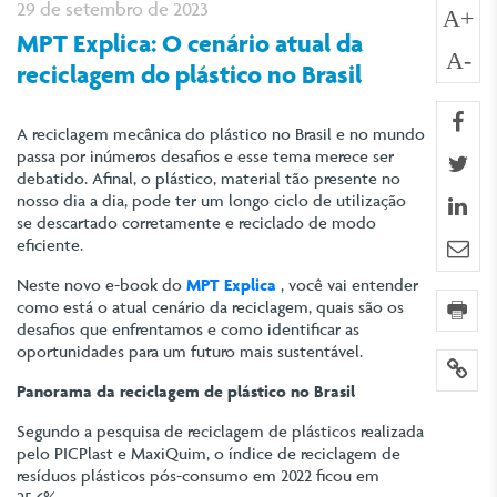
29 de setembro de 2023
A+
MPT Explica: O cenário atual da
A-
reciclagem do plástico no Brasil
fa
A reciclagem mecânica do plástico no Brasil e no mundo
passa por inúmeros desafios e esse tema merece ser
twi
debatido. Afinal, o plástico, material tão presente no
nosso dia a dia, pode ter um longo ciclo de utilização
lin
se descartado corretamente e reciclado de modo
eficiente.
e-m
Neste novo e-book do
MPT Explica
, você vai entender
como está o atual cenário da reciclagem, quais são os
imp
desafios que enfrentamos e como identificar as
oportunidades para um futuro mais sustentável.
lin
Panorama da reciclagem de plástico no Brasil
Segundo a pesquisa de reciclagem de plásticos realizada
pelo PICPlast e MaxiQuim, o índice de reciclagem de
resíduos plásticos pós-consumo em 2022 ficou em