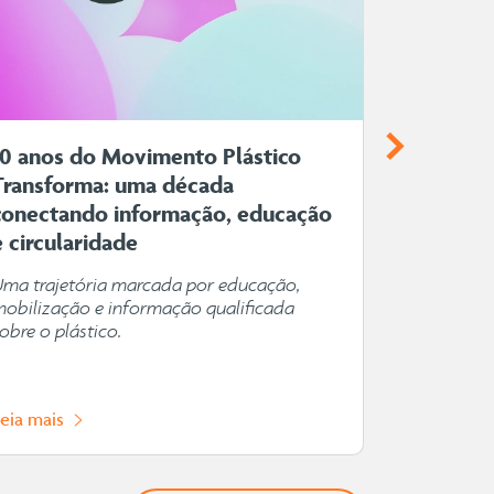
10 anos do Movimento Plástico
Plástico
Transforma: uma década
você ima
conectando informação, educação
Do cuidado
e circularidade
alimentos, 
que acomp
Uma trajetória marcada por educação,
de pessoas
mobilização e informação qualificada
obre o plástico.
Leia mais
Leia mais