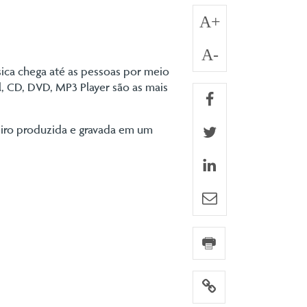
A+
A-
sica chega até as pessoas por meio
l, CD, DVD, MP3 Player são as mais
facebook
meiro produzida e gravada em um
twitter
linkedin
e-mail
imprimir
link