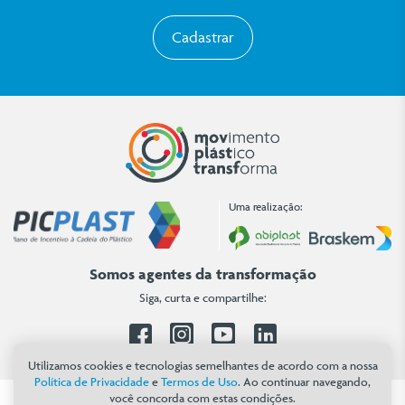
Cadastrar
Uma realização:
Somos agentes da transformação
Siga, curta e compartilhe:
Facebook
Instagram
Youtube
Linkedin
Utilizamos cookies e tecnologias semelhantes de acordo com a nossa
Política de Privacidade
e
Termos de Uso
. Ao continuar navegando,
você concorda com estas condições.
Copyright 2026 © Movimento Plástico Transforma. Todos os direitos