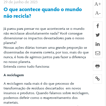
29 de junho de 2023
A+
O que acontece quando o mundo
A-
não recicla?
fa
Já parou para pensar no que aconteceria se o mundo
não reciclasse absolutamente nada? Você consegue
twi
dimensionar os impactos devastadores para o nosso
planeta?
lin
Nossas ações diárias tomam uma grande proporção se
disseminadas de maneira correta, por isso, mais do que
e-m
nunca, é hora de agirmos juntos para fazer a diferença
no nosso planeta.
imp
Entenda como tudo funciona:
A reciclagem
lin
A reciclagem nada mais é do que processo de
transformação de resíduos descartados em novos
insumos e produtos. Quando falamos sobre reciclagem,
podemos definir como o reaproveitamento dos
materiais.