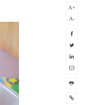
A+
A-
facebook
twitter
linkedin
e-mail
imprimir
link