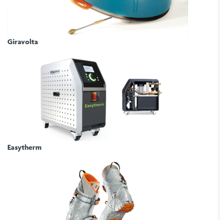
Giravolta
Easytherm