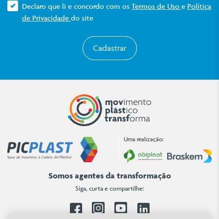
Declaro que li e concordo com os
Termos de Uso
e
Política
de Privacidade
do site
Cadastrar
Uma realização:
Somos agentes da transformação
Siga, curta e compartilhe:
Facebook
Instagram
Youtube
Linkedin