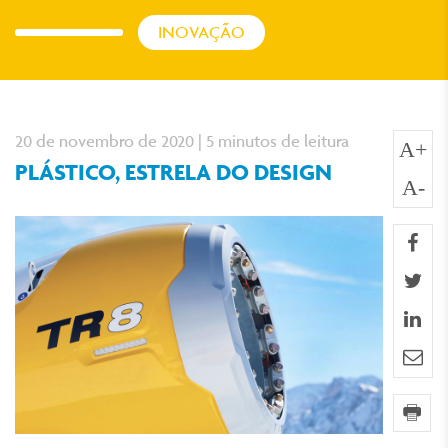
INOVAÇÃO
20 de novembro de 2020 | 5 minutos de leitura
A+
PLÁSTICO, ESTRELA DO DESIGN
A-
fa
twi
lin
e-m
imp