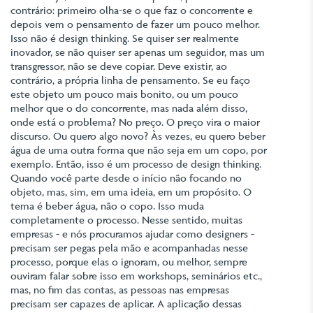
contrário: primeiro olha-se o que faz o concorrente e
depois vem o pensamento de fazer um pouco melhor.
Isso não é design thinking. Se quiser ser realmente
inovador, se não quiser ser apenas um seguidor, mas um
transgressor, não se deve copiar. Deve existir, ao
contrário, a própria linha de pensamento. Se eu faço
este objeto um pouco mais bonito, ou um pouco
melhor que o do concorrente, mas nada além disso,
onde está o problema? No preço. O preço vira o maior
discurso. Ou quero algo novo? Às vezes, eu quero beber
água de uma outra forma que não seja em um copo, por
exemplo. Então, isso é um processo de design thinking.
Quando você parte desde o início não focando no
objeto, mas, sim, em uma ideia, em um propósito. O
tema é beber água, não o copo. Isso muda
completamente o processo. Nesse sentido, muitas
empresas - e nós procuramos ajudar como designers -
precisam ser pegas pela mão e acompanhadas nesse
processo, porque elas o ignoram, ou melhor, sempre
ouviram falar sobre isso em workshops, seminários etc.,
mas, no fim das contas, as pessoas nas empresas
precisam ser capazes de aplicar. A aplicação dessas