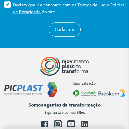
Declaro que li e concordo com os
Termos de Uso
e
Política
de Privacidade
do site
Cadastrar
Uma realização:
Somos agentes da transformação
Siga, curta e compartilhe:
Facebook
Instagram
Youtube
Linkedin