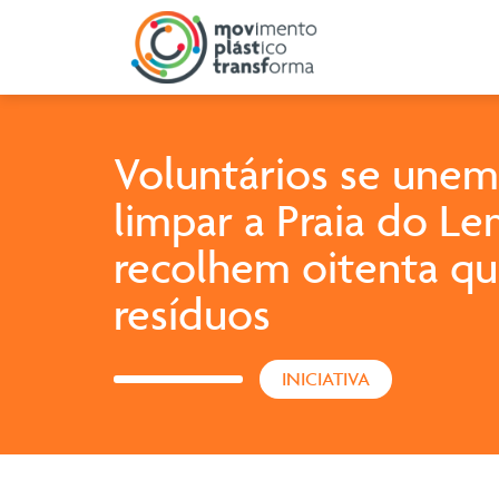
Voluntários se unem
limpar a Praia do L
recolhem oitenta qu
resíduos
INICIATIVA