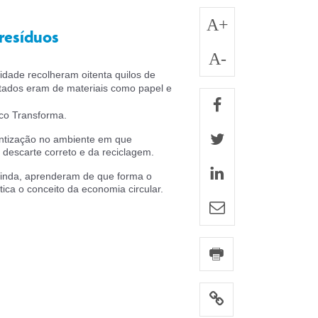
A+
 resíduos
A-
dade recolheram oitenta quilos de
etados eram de materiais como papel e
facebook
ico Transforma.
twitter
entização no ambiente em que
descarte correto e da reciclagem.
linkedin
E ainda, aprenderam de que forma o
ica o conceito da economia circular.
e-mail
imprimir
link