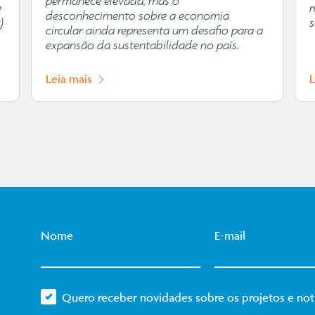
permanece elevada, mas o
e
desconhecimento sobre a economia
)
s
circular ainda representa um desafio para a
expansão da sustentabilidade no país.
Leia mais
Nome
E-mail
Quero receber novidades sobre os projetos e notí