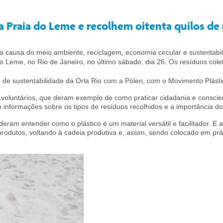
a Praia do Leme e recolhem oitenta quilos de
causa do meio ambiente, reciclagem, economia circular e sustentabili
o Leme, no Rio de Janeiro, no último sábado, dia 26. Os resíduos col
to de sustentabilidade da Orla Rio com a Pólen, com o Movimento Plást
 voluntários, que deram exemplo de como praticar cidadania e consci
formações sobre os tipos de resíduos recolhidos e a importância do 
deram entender como o plástico é um material versátil e facilitador. 
rodutos, voltando à cadeia produtiva e, assim, sendo colocado em prát