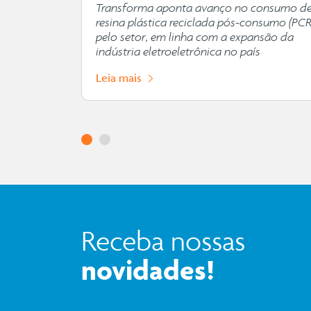
abilidade
Transforma aponta avanço no consumo d
resina plástica reciclada pós-consumo (PCR
pelo setor, em linha com a expansão da
indústria eletroeletrônica no país
Leia mais
Receba nossas
novidades!