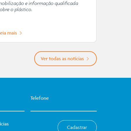
de pessoas
mobilização e informação qualificada
obre o plástico.
Leia mais
Leia mais
Ver todas as notícias
Telefone
cias
Cadastrar