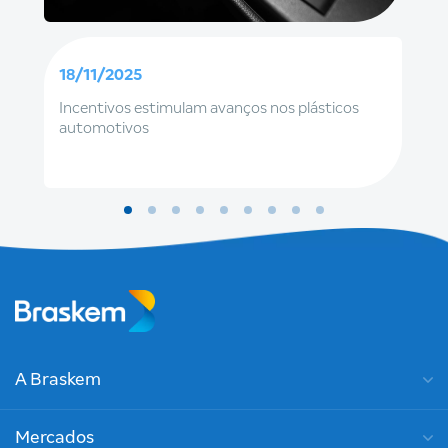
18/11/2025
Incentivos estimulam avanços nos plásticos
automotivos
A Braskem
Mercados