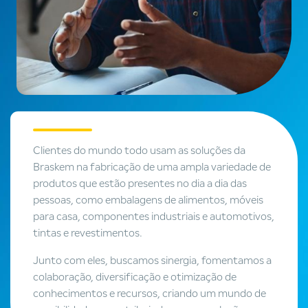
Clientes do mundo todo usam as soluções da
Braskem na fabricação de uma ampla variedade de
produtos que estão presentes no dia a dia das
pessoas, como embalagens de alimentos, móveis
para casa, componentes industriais e automotivos,
tintas e revestimentos.
Junto com eles, buscamos sinergia, fomentamos a
colaboração, diversificação e otimização de
conhecimentos e recursos, criando um mundo de