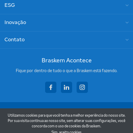
ESG
Inovação
Contato
Braskem Acontece
Fique por dentro de tudo o que a Braskem está fazendo.
facebook
linkedin
instagram
Copyright © 2026 - Braskem
Utilizamos cookies para que você tenha a melhor experiência do nosso site.
Termos de uso
Por sua visita contínua ao nosso site, sem alterar suas configurações, você
concorda com o uso de cookies da Braskem.
Política de privacidade
Sim, aceito cookies