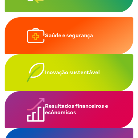
Saúde e segurança
Inovação sustentável
Resultados financeiros e
ecônomicos