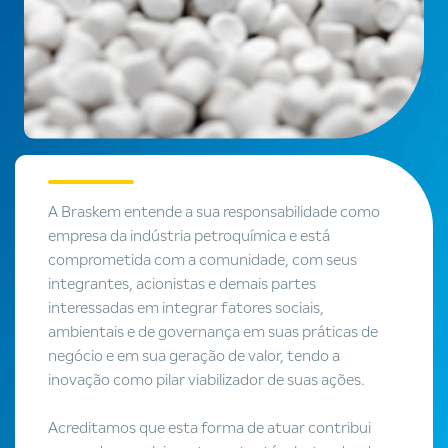
A Braskem entende a sua responsabilidade como
empresa da indústria petroquímica e está
comprometida com a comunidade, com seus
integrantes, acionistas e demais partes
interessadas em integrar fatores sociais,
ambientais e de governança em suas práticas de
negócio e em sua geração de valor, tendo a
inovação como pilar viabilizador de suas ações.
Acreditamos que esta forma de atuar contribui