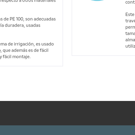
respecto a otros materiales
cont
Este
las de PE 100, son adecuadas
trav
ría duradera, usadas
perm
tama
alma
ma de irrigación, es usado
util
o, que además es de fácil
y fácil montaje.