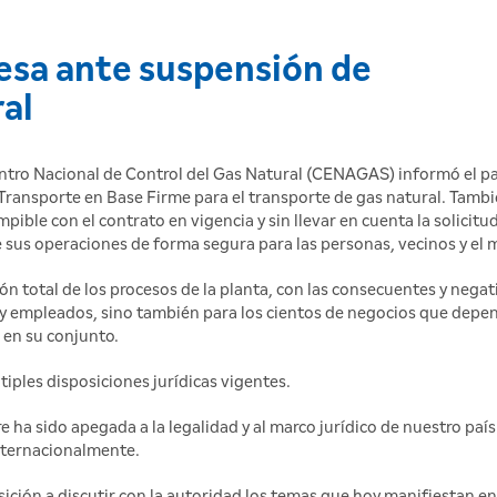
esa ante suspensión de
al
ntro Nacional de Control del Gas Natural (CENAGAS) informó el 
Transporte en Base Firme para el transporte de gas natural. Tambié
pible con el contrato en vigencia y sin llevar en cuenta la solici
e sus operaciones de forma segura para las personas, vecinos y e
 total de los procesos de la planta, con las consecuentes y negat
s y empleados, sino también para los cientos de negocios que depen
 en su conjunto.
tiples disposiciones jurídicas vigentes.
ha sido apegada a la legalidad y al marco jurídico de nuestro país
internacionalmente.
ión a discutir con la autoridad los temas que hoy manifiestan en 