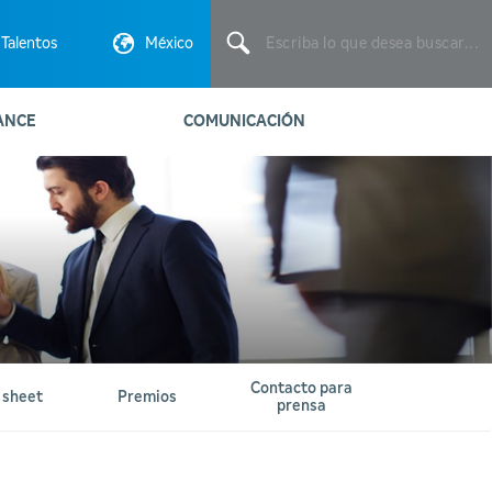
Escriba
lo
Talentos
México
que
desea
buscar...
ANCE
COMUNICACIÓN
Contacto para
 sheet
Premios
prensa