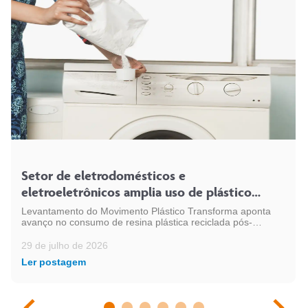
Setor de eletrodomésticos e
eletroeletrônicos amplia uso de plástico
reciclado e chega a 54 mil toneladas
Levantamento do Movimento Plástico Transforma aponta
avanço no consumo de resina plástica reciclada pós-
consumo (PCR) pelo setor, em linha com a expansão da
indústria eletroeletrônica no país
29 de julho de 2026
Ler postagem