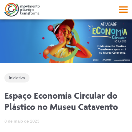
Facebook
Instagram
Youtube
Linkedin
Pesquisa
PES
Abrir a 
Abri
Iniciativa
Espaço Economia Circular do
Plástico no Museu Catavento
8 de maio de 2023