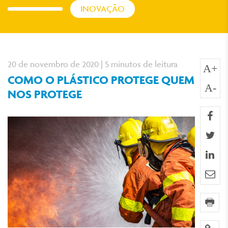
INOVAÇÃO
20 de novembro de 2020 | 5 minutos de leitura
A+
COMO O PLÁSTICO PROTEGE QUEM
A-
NOS PROTEGE
fa
twi
lin
e-m
imp